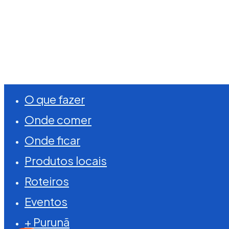
©
2026
Visite Purunã. Todos os direitos reserva
Close
O que fazer
Menu
Onde comer
Onde ficar
Produtos locais
Roteiros
Eventos
+ Purunã