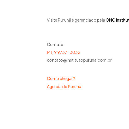
Visite Purunã é gerenciado pela
ONG
Institu
Contato
(41) 9 9737-0032
contato@institutopuruna.com.br
Como chegar?
Agenda do Purunã