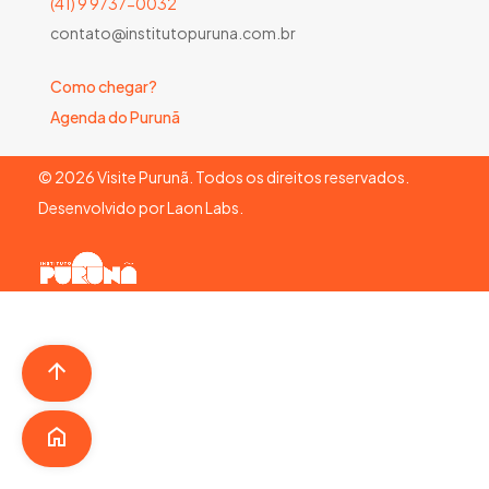
(41) 9 9737-0032
contato@institutopuruna.com.br
Como chegar?
Agenda do Purunã
©
2026
Visite Purunã. Todos os direitos reservados.
Desenvolvido por
Laon Labs
.