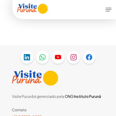
Skip
Men
to
main
content
Visite Purunã é gerenciado pela
ONG
Instituto Purunã
Contato