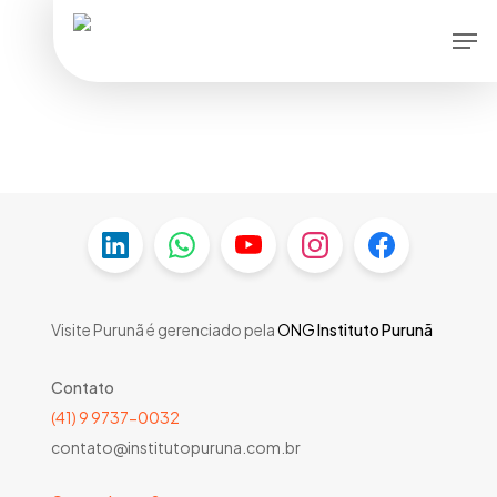
Skip
Men
to
main
content
Visite Purunã é gerenciado pela
ONG
Instituto Purunã
Contato
(41) 9 9737-0032
contato@institutopuruna.com.br