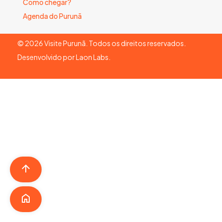
Como chegar?
Agenda do Purunã
©
2026
Visite Purunã. Todos os direitos reservados.
Desenvolvido por
Laon Labs
.