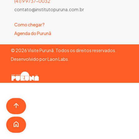
(41) 9 9737-0032
contato@institutopuruna.com.br
Como chegar?
Agenda do Purunã
©
2026
Visite Purunã. Todos os direitos reservados.
Desenvolvido por
Laon Labs
.