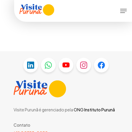
Skip
Menu
Men
to
main
content
Visite Purunã é gerenciado pela
ONG
Instituto Purunã
Contato