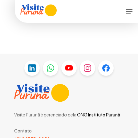
Skip
Menu
Men
to
main
content
Visite Purunã é gerenciado pela
ONG
Instituto Purunã
Contato