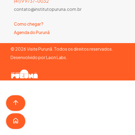
(41) 9 9737-0032
contato@institutopuruna.com.br
Como chegar?
Agenda do Purunã
©
2026
Visite Purunã. Todos os direitos reservados.
Desenvolvido por
Laon Labs
.