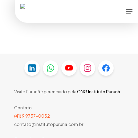
Skip
Men
to
main
content
Visite Purunã é gerenciado pela
ONG
Instituto Purunã
Contato
(41) 9 9737-0032
contato@institutopuruna.com.br