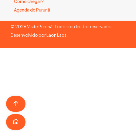
Como chegar?
Agenda do Purunã
©
2026
Visite Purunã. Todos os direitos reservados.
Desenvolvido por
Laon Labs
.