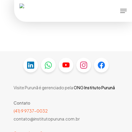
Skip
Men
to
main
content
Visite Purunã é gerenciado pela
ONG
Instituto Purunã
Contato
(41) 9 9737-0032
contato@institutopuruna.com.br