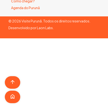
Como chegar?
Agenda do Purunã
©
2026
Visite Purunã. Todos os direitos reservados.
Desenvolvido por
Laon Labs
.