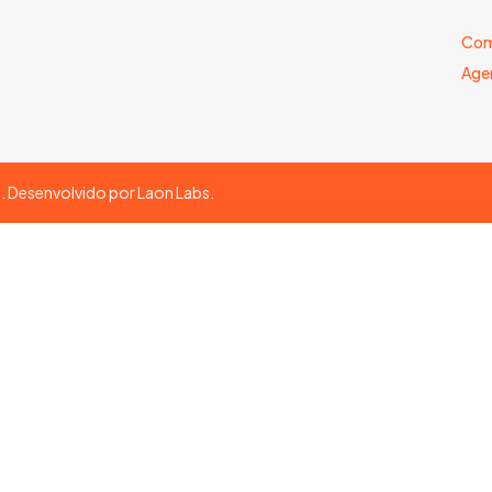
Com
Age
s. Desenvolvido por
Laon Labs
.