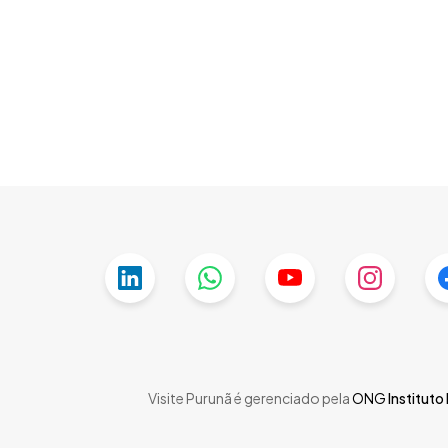
Skip
to
main
content
Visite Purunã é gerenciado pela
ONG
Instituto