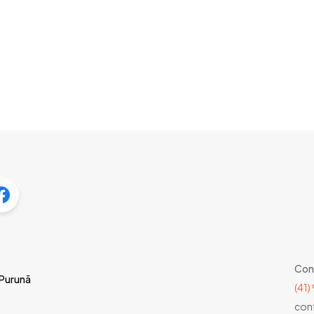
Con
 Purunã
(41
con