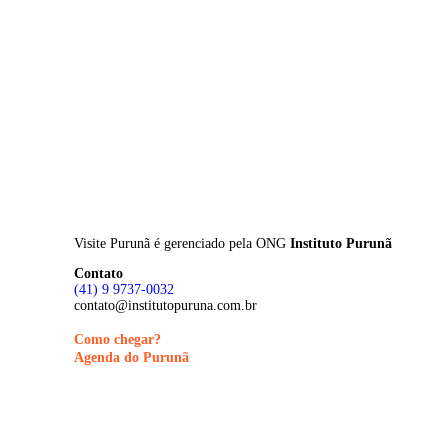
Skip
to
main
content
Visite Purunã é gerenciado pela
ONG
Instituto Purunã
Contato
(41) 9 9737-0032
contato@institutopuruna.com.br
Como chegar?
Agenda do Purunã