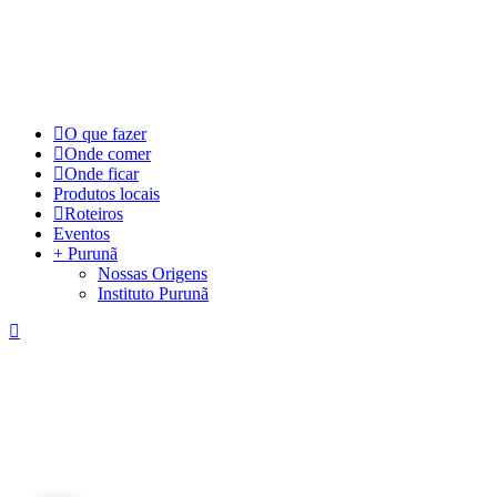
©
2026
Visite Purunã. Todos os direitos reservados. Desenvolvido por
L
Close
O que fazer
Menu
Onde comer
Onde ficar
Produtos locais
Roteiros
Eventos
+ Purunã
Nossas Origens
Instituto Purunã