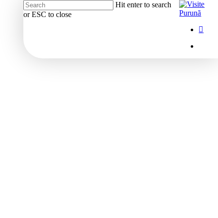
Hit enter to search
or ESC to close
Close
Menu
insta
Search
Menu