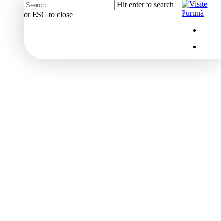
Hit enter to search
or ESC to close
Close
Menu
insta
Search
Menu