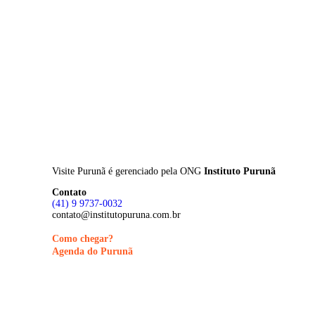
Skip
to
main
content
Visite Purunã é gerenciado pela
ONG
Instituto Purunã
Contato
(41) 9 9737-0032
contato@institutopuruna.com.br
Como chegar?
Agenda do Purunã