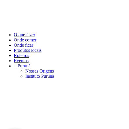
©
2026
Visite Purunã. Todos os direitos reservados. Desenvolvido por
L
Close
O que fazer
Menu
Onde comer
Onde ficar
Produtos locais
Roteiros
Eventos
+ Purunã
Nossas Origens
Instituto Purunã