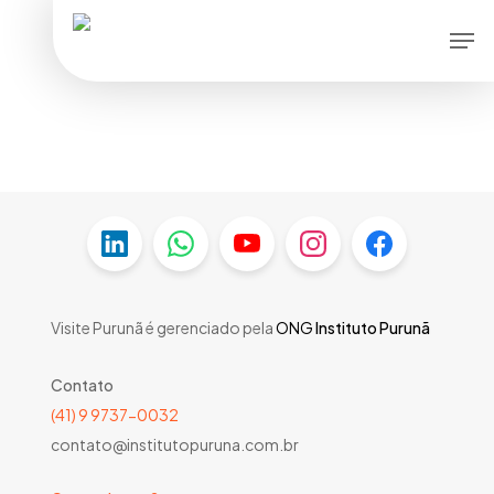
Skip
Men
to
main
content
Visite Purunã é gerenciado pela
ONG
Instituto Purunã
Contato
(41) 9 9737-0032
contato@institutopuruna.com.br