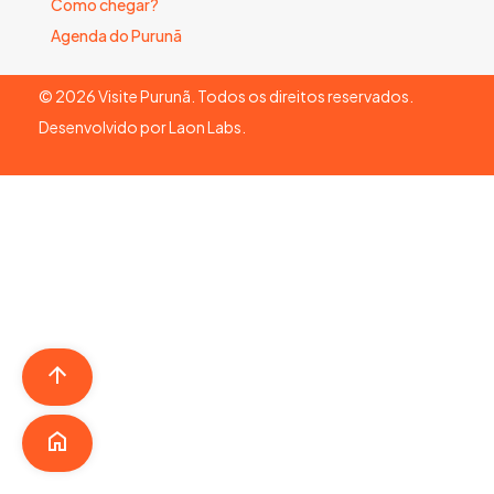
Como chegar?
Agenda do Purunã
©
2026
Visite Purunã. Todos os direitos reservados.
Desenvolvido por
Laon Labs
.