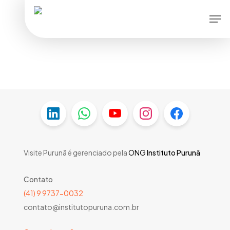
Skip
Men
to
main
content
Visite Purunã é gerenciado pela
ONG
Instituto Purunã
Contato
(41) 9 9737-0032
contato@institutopuruna.com.br