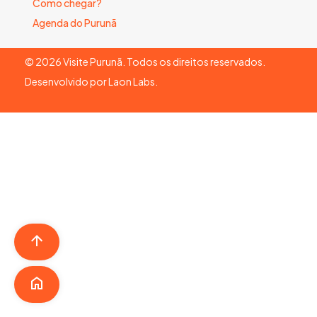
Como chegar?
Agenda do Purunã
©
2026
Visite Purunã. Todos os direitos reservados.
Desenvolvido por
Laon Labs
.