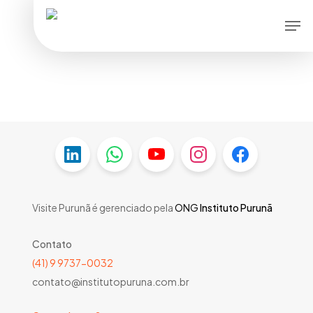
Skip
Men
to
main
content
Visite Purunã é gerenciado pela
ONG
Instituto Purunã
Contato
(41) 9 9737-0032
contato@institutopuruna.com.br