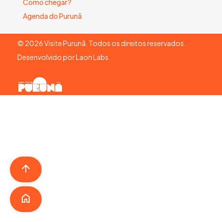
Como chegar?
Agenda do Purunã
©
2026
Visite Purunã. Todos os direitos reservados.
Desenvolvido por
Laon Labs
.