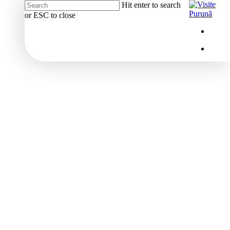
Hit enter to search
or ESC to close
Close
Menu
insta
Search
Menu