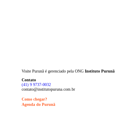
Skip
to
main
content
Visite Purunã é gerenciado pela
ONG
Instituto Purunã
Contato
(41) 9 9737-0032
contato@institutopuruna.com.br
Como chegar?
Agenda do Purunã