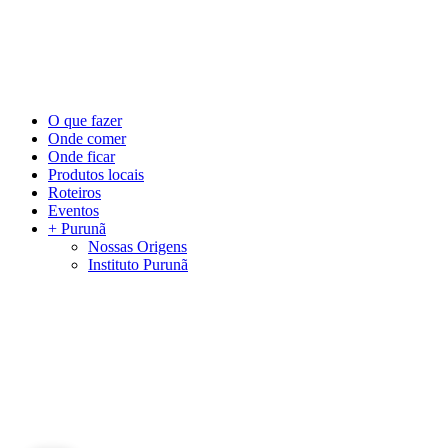
©
2026
Visite Purunã. Todos os direitos reservados. Desenvolvido por
L
Close
O que fazer
Menu
Onde comer
Onde ficar
Produtos locais
Roteiros
Eventos
+ Purunã
Nossas Origens
Instituto Purunã