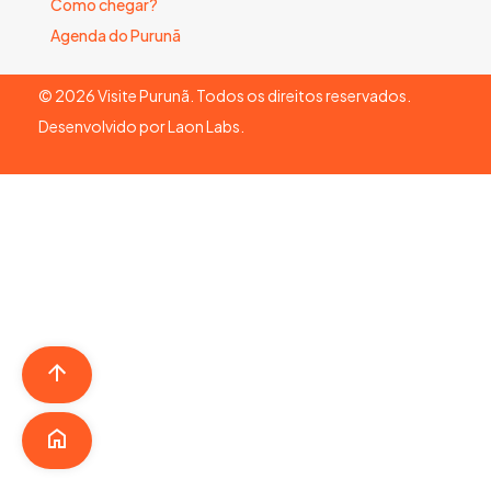
Como chegar?
Agenda do Purunã
©
2026
Visite Purunã. Todos os direitos reservados.
Desenvolvido por
Laon Labs
.