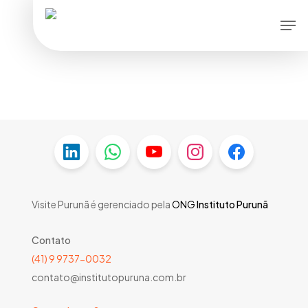
Skip
Men
to
main
content
Visite Purunã é gerenciado pela
ONG
Instituto Purunã
Contato
(41) 9 9737-0032
contato@institutopuruna.com.br