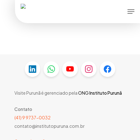
Skip
Men
to
main
content
Visite Purunã é gerenciado pela
ONG
Instituto Purunã
Contato
(41) 9 9737-0032
contato@institutopuruna.com.br