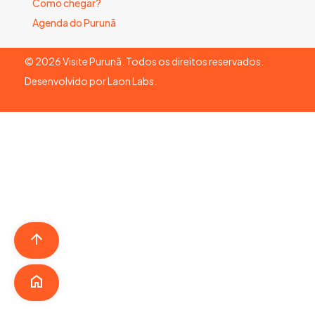
Como chegar?
Agenda do Purunã
©
2026
Visite Purunã. Todos os direitos reservados.
Desenvolvido por
Laon Labs
.