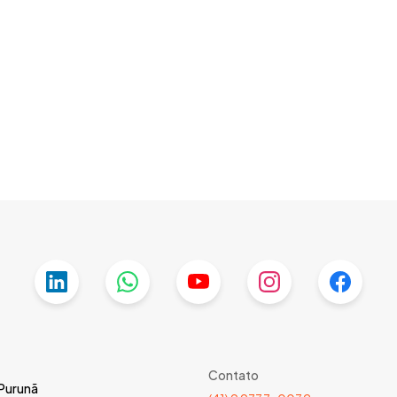
Contato
 Purunã