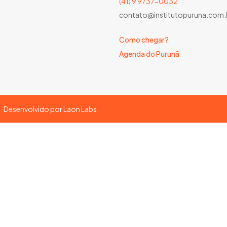
(41) 9 9737-0032
contato@institutopuruna.com.
Como chegar?
Agenda do Purunã
s. Desenvolvido por
Laon Labs
.