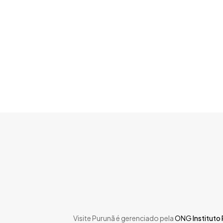
Skip
to
main
content
Visite Purunã é gerenciado pela
ONG
Instituto