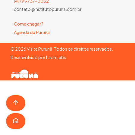
(41) 9 9737-0032
contato@institutopuruna.com.br
Como chegar?
Agenda do Purunã
©
2026
Visite Purunã. Todos os direitos reservados.
Desenvolvido por
Laon Labs
.