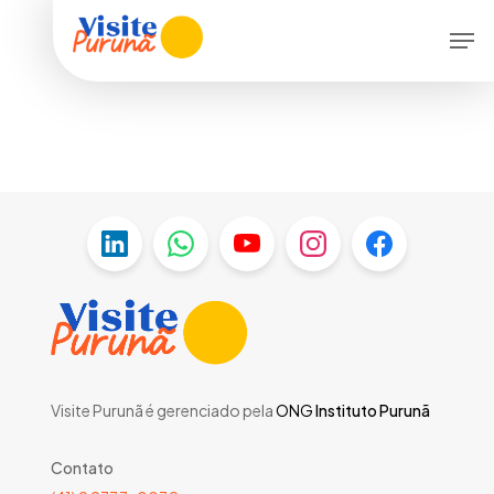
Skip
Menu
Men
to
main
content
Visite Purunã é gerenciado pela
ONG
Instituto Purunã
Contato