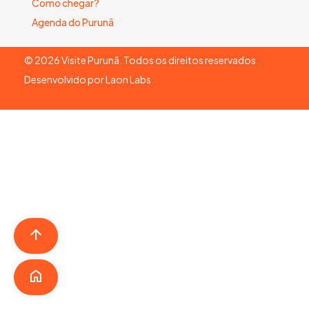
Como chegar?
Agenda do Purunã
©
2026
Visite Purunã. Todos os direitos reservados.
Desenvolvido por
Laon Labs
.