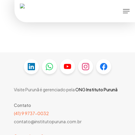
Skip
Men
to
main
content
Visite Purunã é gerenciado pela
ONG
Instituto Purunã
Contato
(41) 9 9737-0032
contato@institutopuruna.com.br