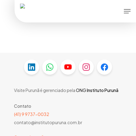
Skip
Men
to
main
content
Visite Purunã é gerenciado pela
ONG
Instituto Purunã
Contato
(41) 9 9737-0032
contato@institutopuruna.com.br