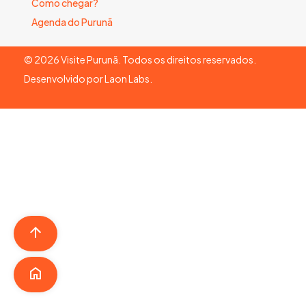
Como chegar?
Agenda do Purunã
©
2026
Visite Purunã. Todos os direitos reservados.
Desenvolvido por
Laon Labs
.