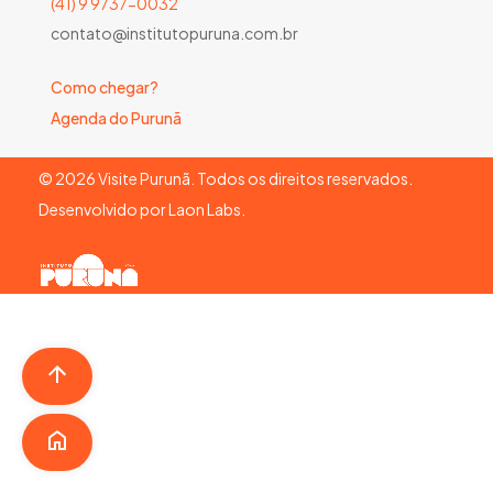
(41) 9 9737-0032
contato@institutopuruna.com.br
Como chegar?
Agenda do Purunã
©
2026
Visite Purunã. Todos os direitos reservados.
Desenvolvido por
Laon Labs
.