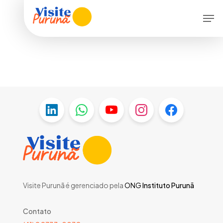
Skip
Menu
Men
to
main
content
Visite Purunã é gerenciado pela
ONG
Instituto Purunã
Contato