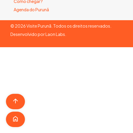
Como chegar?
Agenda do Purunã
©
2026
Visite Purunã. Todos os direitos reservados.
Desenvolvido por
Laon Labs
.