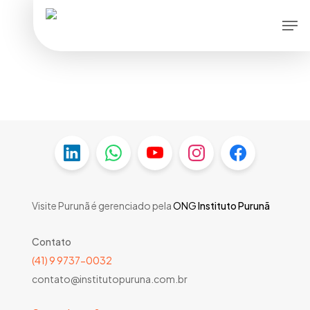
Skip
Men
to
main
content
Visite Purunã é gerenciado pela
ONG
Instituto Purunã
Contato
(41) 9 9737-0032
contato@institutopuruna.com.br