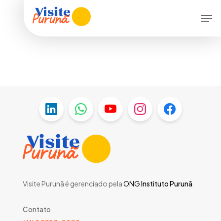
Skip
Men
to
main
content
Visite Purunã é gerenciado pela
ONG
Instituto Purunã
Contato