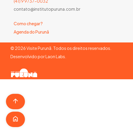
(41) 9 9737-0032
contato@institutopuruna.com.br
Como chegar?
Agenda do Purunã
©
2026
Visite Purunã. Todos os direitos reservados.
Desenvolvido por
Laon Labs
.