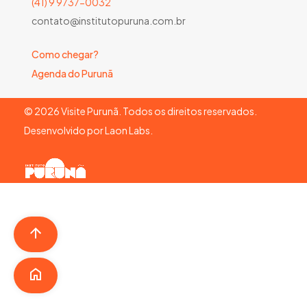
(41) 9 9737-0032
contato@institutopuruna.com.br
Como chegar?
Agenda do Purunã
©
2026
Visite Purunã. Todos os direitos reservados.
Desenvolvido por
Laon Labs
.