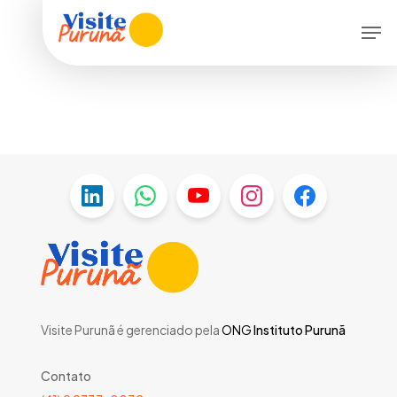
Skip
Menu
Men
to
main
content
Visite Purunã é gerenciado pela
ONG
Instituto Purunã
Contato