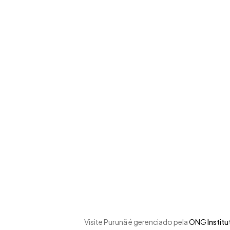
Skip
to
main
content
Visite Purunã é gerenciado pela
ONG
Instit