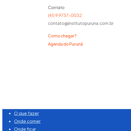
Contato
(41) 9 9737-0032
contato@institutopuruna.com.br
Como chegar?
Agenda do Purunã
©
2026
Visite Purunã. Todos os direitos reserva
Close
O que fazer
Menu
Onde comer
Onde ficar