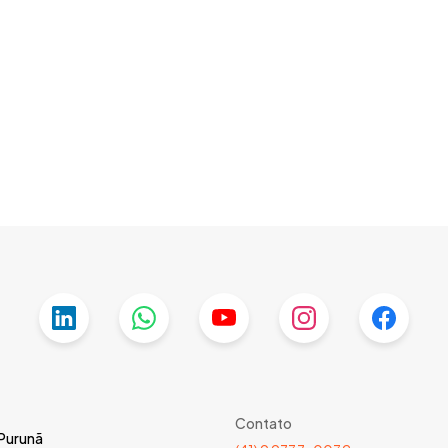
Contato
 Purunã