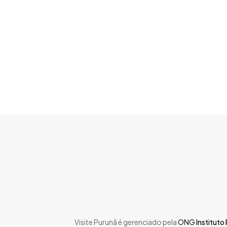
Skip
to
main
content
Visite Purunã é gerenciado pela
ONG
Instituto