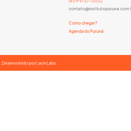
(41) 9 9737-0032
contato@institutopuruna.com.
Como chegar?
Agenda do Purunã
s. Desenvolvido por
Laon Labs
.