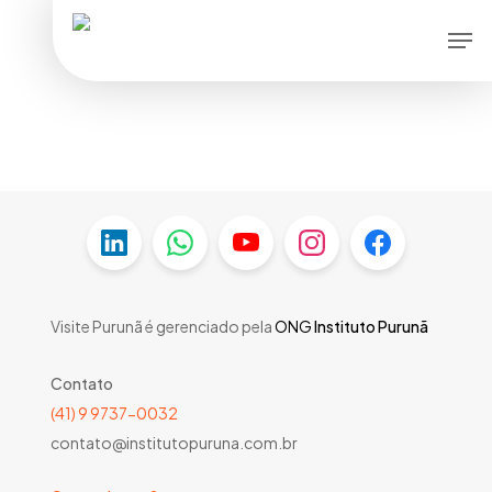
Skip
Men
to
main
content
Visite Purunã é gerenciado pela
ONG
Instituto Purunã
Contato
(41) 9 9737-0032
contato@institutopuruna.com.br