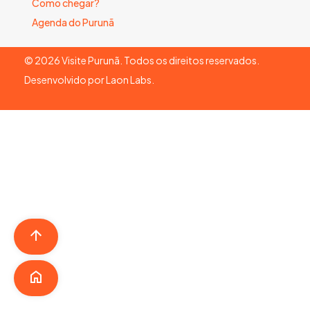
Como chegar?
Agenda do Purunã
©
2026
Visite Purunã. Todos os direitos reservados.
Desenvolvido por
Laon Labs
.