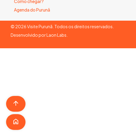
Como chegar?
Agenda do Purunã
©
2026
Visite Purunã. Todos os direitos reservados.
Desenvolvido por
Laon Labs
.