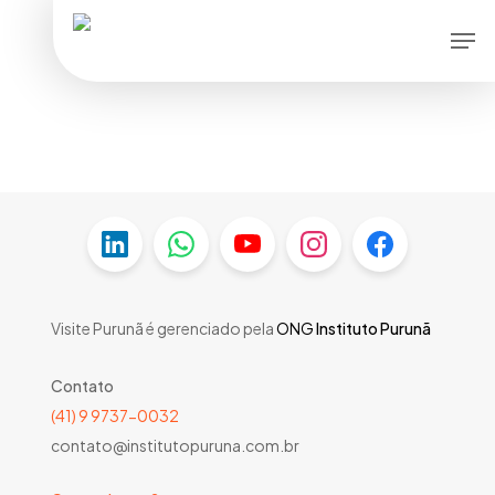
Skip
Men
to
main
content
Visite Purunã é gerenciado pela
ONG
Instituto Purunã
Contato
(41) 9 9737-0032
contato@institutopuruna.com.br