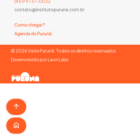
(41) 9 9737-0032
contato@institutopuruna.com.br
Como chegar?
Agenda do Purunã
©
2026
Visite Purunã. Todos os direitos reservados.
Desenvolvido por
Laon Labs
.