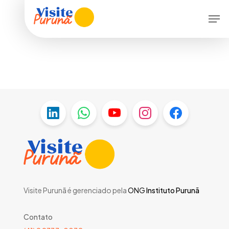
Skip
Men
to
main
content
Visite Purunã é gerenciado pela
ONG
Instituto Purunã
Contato