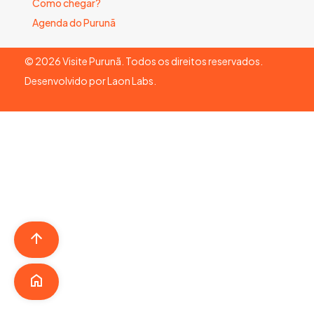
Como chegar?
Agenda do Purunã
©
2026
Visite Purunã. Todos os direitos reservados.
Desenvolvido por
Laon Labs
.