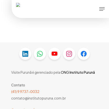
Skip
Men
to
main
content
Visite Purunã é gerenciado pela
ONG
Instituto Purunã
Contato
(41) 9 9737-0032
contato@institutopuruna.com.br