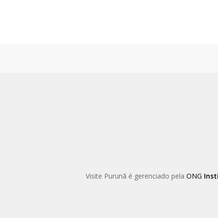
Skip
to
main
content
Visite Purunã é gerenciado pela
ONG
Inst