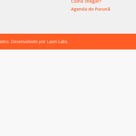
Como chegar?
Agenda do Purunã
vados. Desenvolvido por
Laon Labs
.