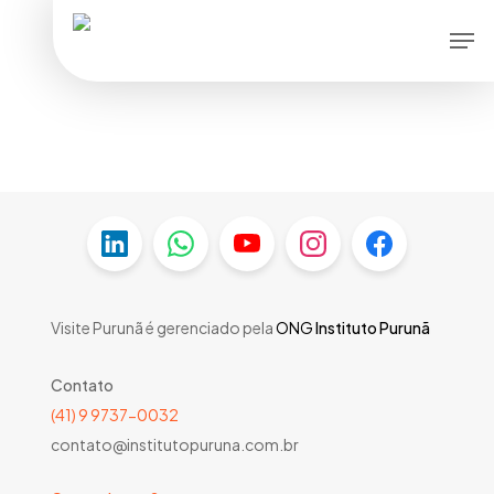
Skip
Men
to
main
content
Visite Purunã é gerenciado pela
ONG
Instituto Purunã
Contato
(41) 9 9737-0032
contato@institutopuruna.com.br