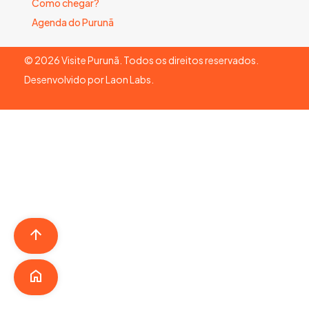
Como chegar?
Agenda do Purunã
©
2026
Visite Purunã. Todos os direitos reservados.
Desenvolvido por
Laon Labs
.