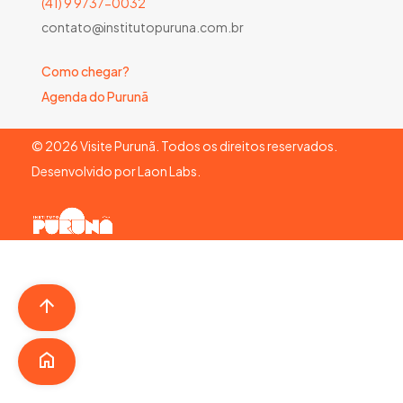
(41) 9 9737-0032
contato@institutopuruna.com.br
Como chegar?
Agenda do Purunã
©
2026
Visite Purunã. Todos os direitos reservados.
Desenvolvido por
Laon Labs
.