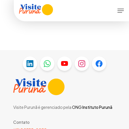
Skip
Menu
Men
to
main
content
Visite Purunã é gerenciado pela
ONG
Instituto Purunã
Contato