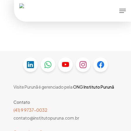
Skip
Men
to
main
content
Visite Purunã é gerenciado pela
ONG
Instituto Purunã
Contato
(41) 9 9737-0032
contato@institutopuruna.com.br