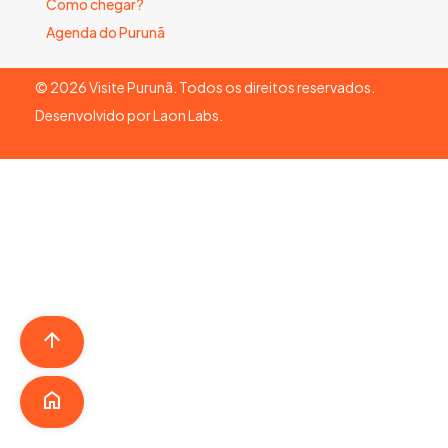
Como chegar?
Agenda do Purunã
©
2026
Visite Purunã. Todos os direitos reservados.
Desenvolvido por
Laon Labs
.