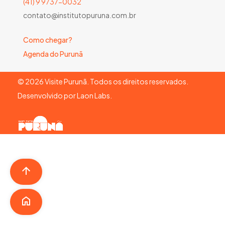
(41) 9 9737-0032
contato@institutopuruna.com.br
Como chegar?
Agenda do Purunã
©
2026
Visite Purunã. Todos os direitos reservados.
Desenvolvido por
Laon Labs
.