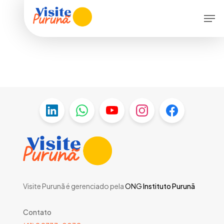
Skip
Menu
Men
to
main
content
Visite Purunã é gerenciado pela
ONG
Instituto Purunã
Contato