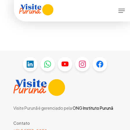
Skip
Men
to
main
content
Visite Purunã é gerenciado pela
ONG
Instituto Purunã
Contato