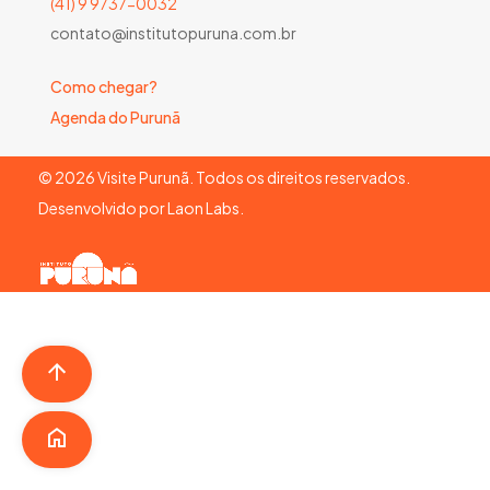
(41) 9 9737-0032
contato@institutopuruna.com.br
Como chegar?
Agenda do Purunã
©
2026
Visite Purunã. Todos os direitos reservados.
Desenvolvido por
Laon Labs
.