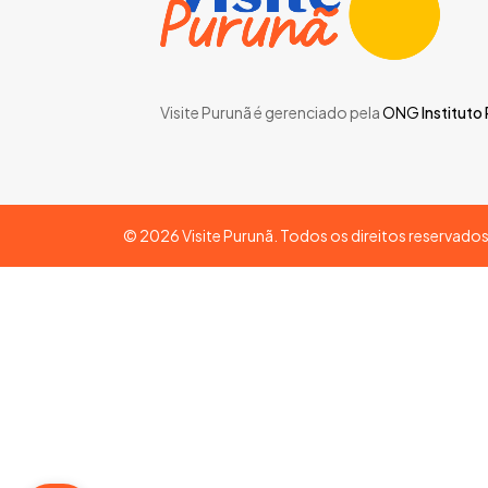
Visite Purunã é gerenciado pela
ONG
Instituto
©
2026
Visite Purunã. Todos os direitos reservado