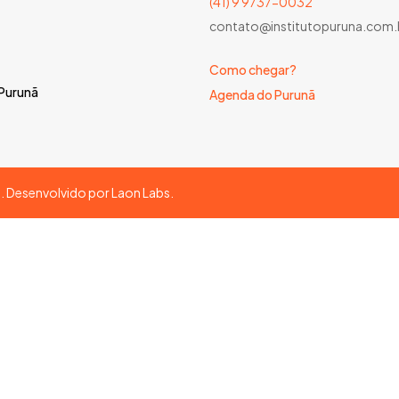
(41) 9 9737-0032
contato@institutopuruna.com.
Como chegar?
 Purunã
Agenda do Purunã
s. Desenvolvido por
Laon Labs
.