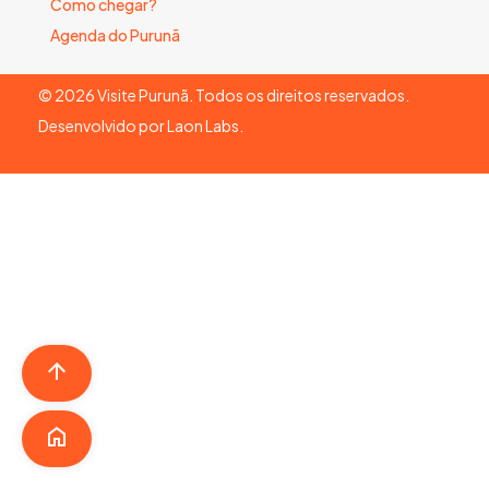
Como chegar?
Agenda do Purunã
©
2026
Visite Purunã. Todos os direitos reservados.
Desenvolvido por
Laon Labs
.