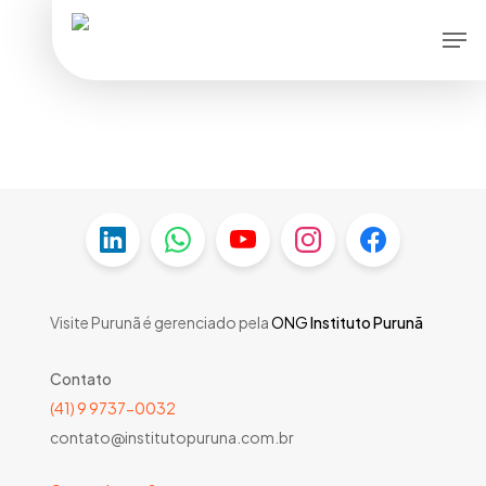
Skip
Men
to
main
content
Visite Purunã é gerenciado pela
ONG
Instituto Purunã
Contato
(41) 9 9737-0032
contato@institutopuruna.com.br