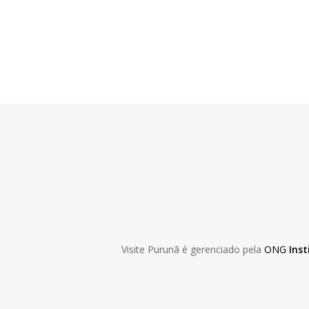
Skip
to
main
content
Visite Purunã é gerenciado pela
ONG
Inst