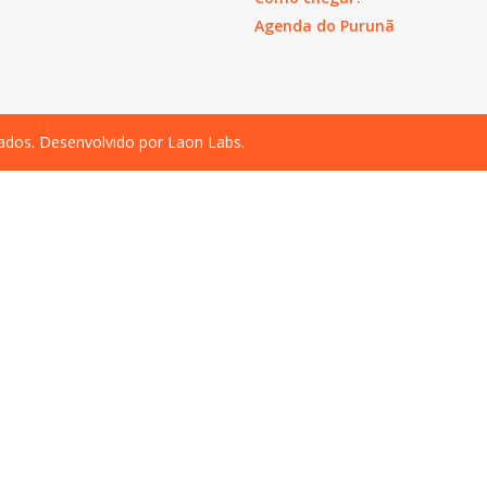
Agenda do Purunã
vados. Desenvolvido por
Laon Labs
.