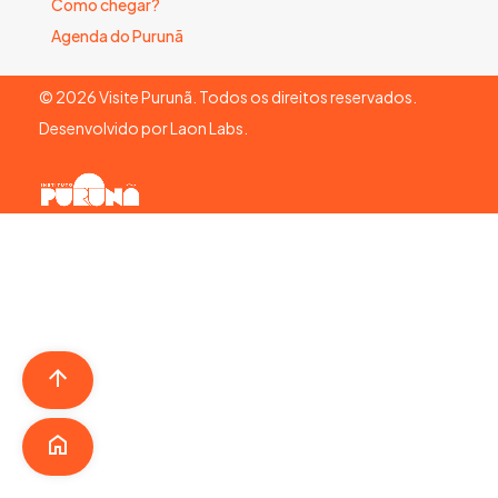
Como chegar?
Agenda do Purunã
©
2026
Visite Purunã. Todos os direitos reservados.
Desenvolvido por
Laon Labs
.