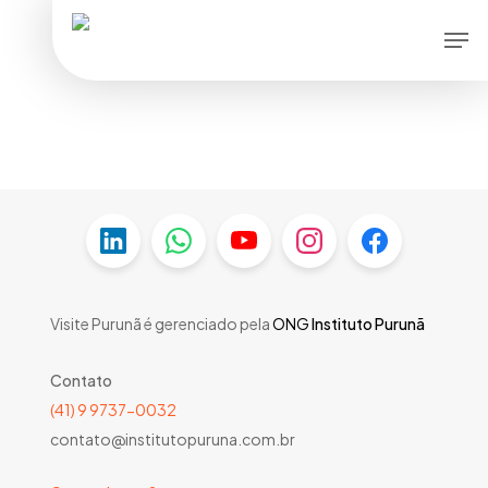
Skip
Men
to
main
content
Visite Purunã é gerenciado pela
ONG
Instituto Purunã
Contato
(41) 9 9737-0032
contato@institutopuruna.com.br